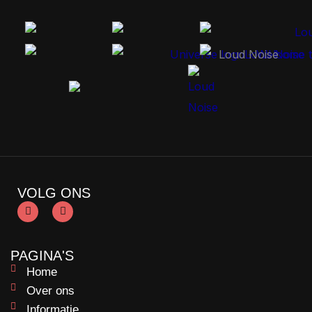
VOLG ONS
F
I
a
n
c
s
e
t
b
a
PAGINA'S
o
g
o
r
Home
k
a
m
Over ons
Informatie