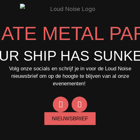
RATE METAL PA
UR SHIP HAS SUNK
Volg onze socials en schrijf je in voor de Loud Noise
nieuwsbrief om op de hoogte te blijven van al onze
evenementen!
F
I
a
n
c
s
NIEUWSBRIEF
e
t
b
a
o
g